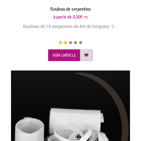
Rouleau de serpentins
à partir de
0,50
€
TTC
Rouleau de 18 serpentins de 4m de longueur. C...
VOIR L'ARTICLE